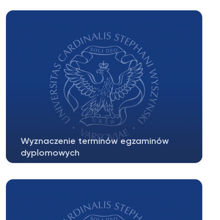
Ryszarda Czekalskiego, Rektora...
Wyznaczenie terminów egzaminów
dyplomowych
Szanowni Państwo, w załączeniu udostępniamy
Decyzję Dziekana WPiA UKSW o terminach...