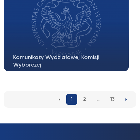
Komunikaty Wydziałowej Komisji
Wyborczej
Zebranie wyborcze nauczycieli akademickich
zatrudnionych na WPiA w celu wyboru...
1
2
…
13