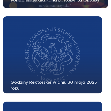
Kondolencje dla Pana Dr Roberta Oktaby
Godziny Rektorskie w dniu 30 maja 2025
roku
Decyzją Prorektora ds. Studenckich i
Kształcenia UKSW z dnia 29 maja 2025 r....