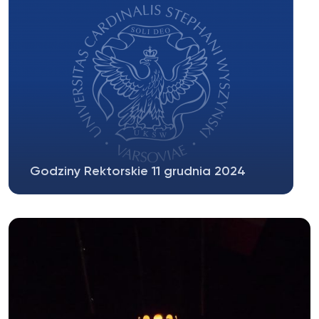
Godziny Rektorskie 11 grudnia 2024
Szanowni Państwo, uprzejmie informujemy, że w
związku z Galą Diamentów UKSW,...