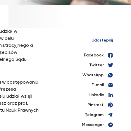
udział w
 w celu
Udostępnij
nistracyjnego a
rzepisów
Facebook
zelnego Sądu
Twitter
WhatsApp
na w postępowaniu
E-mail
Prezesa
Linkedin
u udział wzięli
sz oraz prof.
Pintrest
utu Nauk Prawnych
Telegram
Messenger