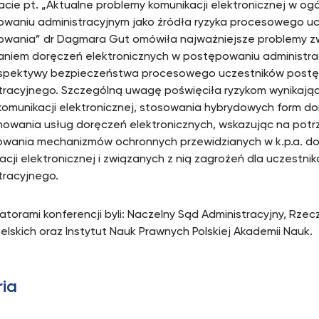
acie pt. „Aktualne problemy komunikacji elektronicznej w og
waniu administracyjnym jako źródła ryzyka procesowego uc
wania” dr Dagmara Gut omówiła najważniejsze problemy z
niem doręczeń elektronicznych w postępowaniu administrac
rspektywy bezpieczeństwa procesowego uczestników post
tracyjnego. Szczególną uwagę poświęciła ryzykom wynikają
komunikacji elektronicznej, stosowania hybrydowych form d
nowania usług doręczeń elektronicznych, wskazując na pot
wania mechanizmów ochronnych przewidzianych w k.p.a. do 
acji elektronicznej i związanych z nią zagrożeń dla uczest
tracyjnego.
atorami konferencji byli: Naczelny Sąd Administracyjny, Rzec
lskich oraz Instytut Nauk Prawnych Polskiej Akademii Nauk.
ria