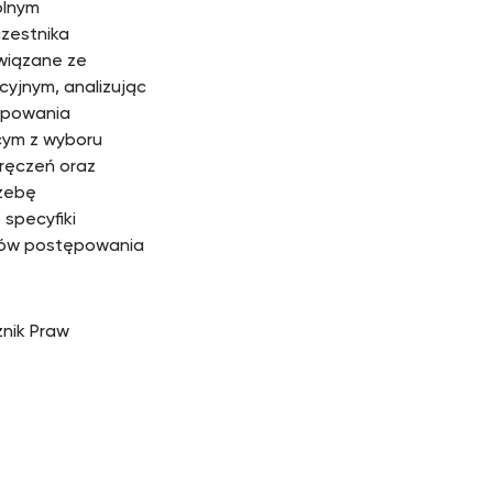
ólnym
zestnika
wiązane ze
yjnym, analizując
ępowania
cym z wyboru
oręczeń oraz
rzebę
specyfiki
ników postępowania
znik Praw