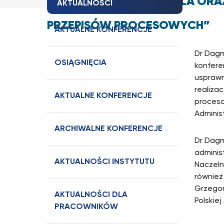
CZŁOWIEKA I OBYWATELA ORA
AKTUALNOŚCI
PRZEPISÓW PROCESOWYCH”
AKTUALNE KONFERENCJE
Dr Dagm
OSIĄGNIĘCIA
konfere
usprawn
realiza
AKTUALNE KONFERENCJE
proceso
Adminis
ARCHIWALNE KONFERENCJE
Dr Dagm
adminis
AKTUALNOŚCI INSTYTUTU
Naczeln
również
Grzegor
AKTUALNOŚCI DLA
Polskiej
PRACOWNIKÓW