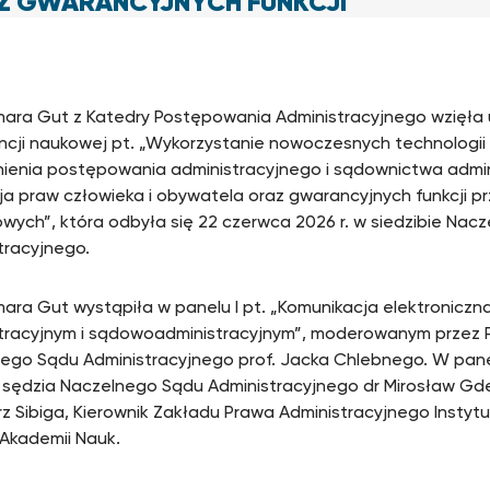
Z GWARANCYJNYCH FUNKCJI
ara Gut z Katedry Postępowania Administracyjnego wzięła 
ncji naukowej pt. „Wykorzystanie nowoczesnych technologii
ienia postępowania administracyjnego i sądownictwa admi
cja praw człowieka i obywatela oraz gwarancyjnych funkcji p
wych”, która odbyła się 22 czerwca 2026 r. w siedzibie Nac
tracyjnego.
ara Gut wystąpiła w panelu I pt. „Komunikacja elektronicz
tracyjnym i sądowoadministracyjnym”, moderowanym przez 
ego Sądu Administracyjnego prof. Jacka Chlebnego. W panel
 sędzia Naczelnego Sądu Administracyjnego dr Mirosław Gde
z Sibiga, Kierownik Zakładu Prawa Administracyjnego Instyt
 Akademii Nauk.