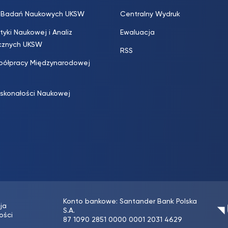
s. Badań Naukowych UKSW
Centralny Wydruk
ityki Naukowej i Analiz
Ewaluacja
icznych UKSW
RSS
półpracy Międzynarodowej
skonałości Naukowej
Konto bankowe: Santander Bank Polska
ja
S.A.
ości
87 1090 2851 0000 0001 2031 4629