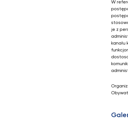
W refer
postępo
postępo
stosowa
je z pe
adminis
kanału 
funkcjo
dostoso
komunik
adminis
Organiz
Obywate
Gale