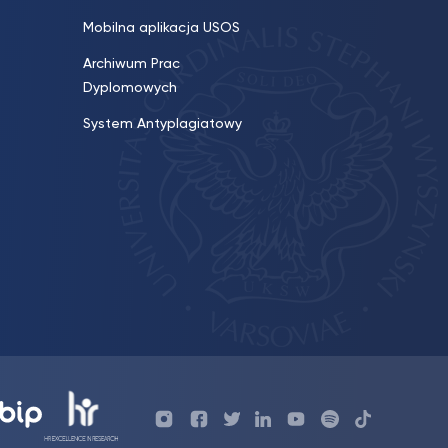
Mobilna aplikacja USOS
Archiwum Prac
Dyplomowych
System Antyplagiatowy
Profil
Profil
Profil
Profil
UKSW
Profil
UKSW
UKSW
WPiA
UKSW
UKSW
YouTube
UKSW
TikTok