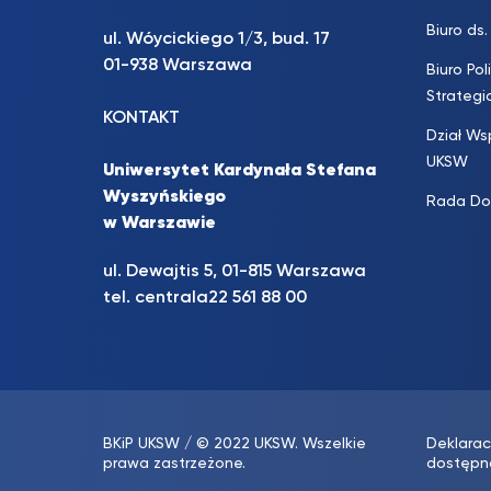
Biuro d
ul. Wóycickiego 1/3, bud. 17
01-938 Warszawa
Biuro Pol
Strateg
KONTAKT
Dział Ws
UKSW
Uniwersytet Kardynała Stefana
Wyszyńskiego
Rada Do
w Warszawie
ul. Dewajtis 5, 01-815 Warszawa
tel. centrala
22 561 88 00
BKiP UKSW
/ © 2022 UKSW. Wszelkie
Deklarac
prawa zastrzeżone.
dostępn