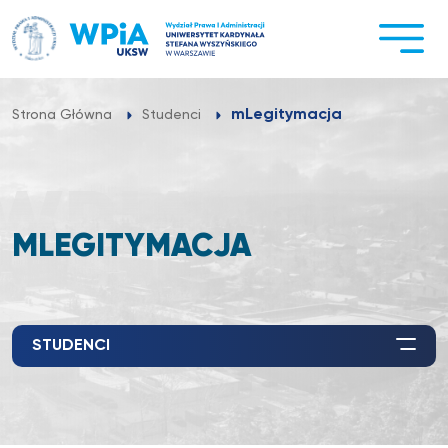
Przejdź
do
treści
mLegitymacja
Strona Główna
Studenci
MLEGITYMACJA
STUDENCI