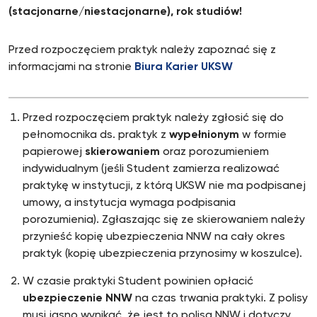
(stacjonarne/niestacjonarne), rok studiów!
Przed rozpoczęciem praktyk należy zapoznać się z
informacjami na stronie
Biura Karier UKSW
Przed rozpoczęciem praktyk należy zgłosić się do
pełnomocnika ds. praktyk z
wypełnionym
w formie
papierowej
skierowaniem
oraz porozumieniem
indywidualnym (jeśli Student zamierza realizować
praktykę w instytucji, z którą UKSW nie ma podpisanej
umowy, a instytucja wymaga podpisania
porozumienia). Zgłaszając się ze skierowaniem należy
przynieść kopię ubezpieczenia NNW na cały okres
praktyk (kopię ubezpieczenia przynosimy w koszulce).
W czasie praktyki Student powinien opłacić
ubezpieczenie NNW
na czas trwania praktyki. Z polisy
musi jasno wynikać, że jest to polisa NNW i dotyczy