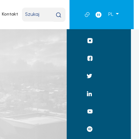
Wpisz
Kontakt
PL
wyszukiwaną
frazę
Profil
UKSW
Instagram
Profil
WPiA
UKSW
Profil
Facebook
UKSW
Twitter
Profil
UKSW
Linkedin
UKSW
YouTube
UKSW
Spotify