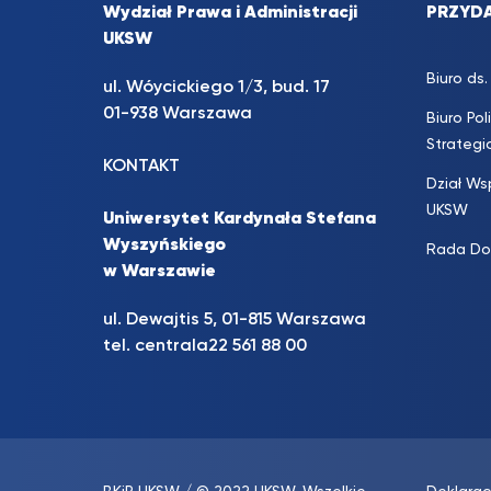
Wydział Prawa i Administracji
PRZYDA
UKSW
Biuro d
ul. Wóycickiego 1/3, bud. 17
01-938 Warszawa
Biuro Pol
Strateg
KONTAKT
Dział Ws
UKSW
Uniwersytet Kardynała Stefana
Wyszyńskiego
Rada Do
w Warszawie
ul. Dewajtis 5, 01-815 Warszawa
tel. centrala
22 561 88 00