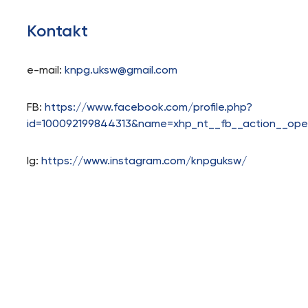
Kontakt
e-mail:
knpg.uksw@gmail.com
FB:
https://www.facebook.com/profile.php?
id=100092199844313&name=xhp_nt__fb__action__ope
Ig:
https://www.instagram.com/knpguksw/