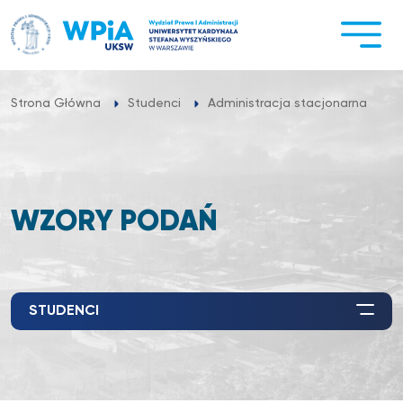
Przejdź
do
treści
W
Strona Główna
Studenci
Administracja stacjonarna
WZORY PODAŃ
STUDENCI