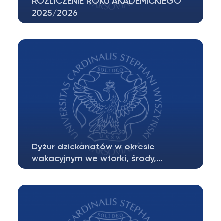
ROZLICZENIE ROKU AKADEMICKIEGO
2025/2026
Studenci, którzy zaliczą pozytywnie
egzaminy w pierwszym terminie
zobowiązani…
Dyżur dziekanatów w okresie
wakacyjnym we wtorki, środy,…
W okresie wakacyjnym tj. od dnia 01 lipca
2026 roku do dnia 18 września 2026…