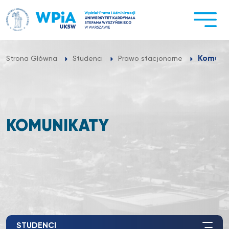
Przejdź
do
treści
Komuni
Strona Główna
Studenci
Prawo stacjonarne
KOMUNIKATY
STUDENCI