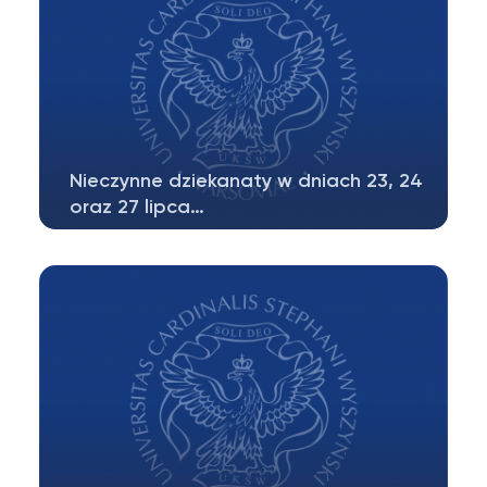
Nieczynne dziekanaty w dniach 23, 24
oraz 27 lipca…
W dniach 23 (czwartek), 24 (piątek) oraz 27
(poniedziałek) lipca br. z uwagi…