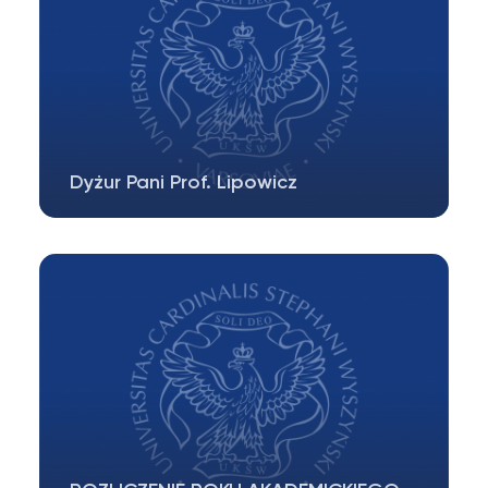
Dyżur Pani Prof. Lipowicz
Dyżur Pani prof. dr hab. Ireny Lipowicz odbywa
się 30.06 o godzinie 12.00 (po…