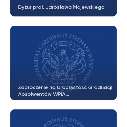
Dyżur prof. Jarosława Majewskiego
W dniu 10 lipca 2026 roku (piątek) w
godzinach 10.00 – 11.00 odbędzie…
Zaproszenie na Uroczystość Graduacji
Absolwentów WPiA…
Wydziałowa Rada Studentów WPiA UKSW ma
zaszczyt zaprosić wszystkich tegorocznych…