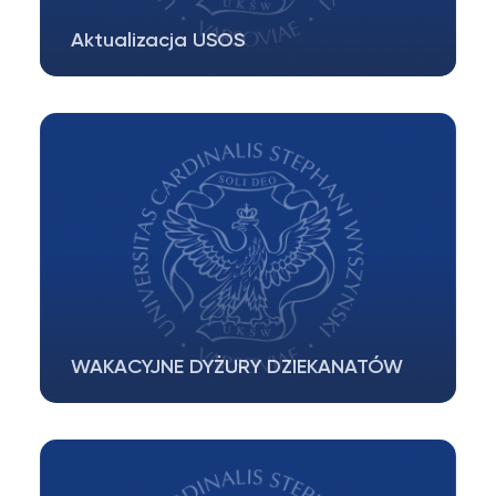
Aktualizacja USOS
Aktualizacja USOS oraz serwisów USOSweb,
APD, Katalog ECTS odbędzie się w terminie…
WAKACYJNE DYŻURY DZIEKANATÓW
30 i 31.07.2026 dziekanaty będą czynne w g.
9.00-12.00 W związku z przerwą wakacyjną…