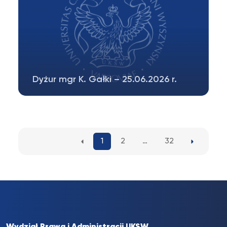
Dyżur mgr K. Gałki – 25.06.2026 r.
Informujemy, że dyżur M. Katarzyny Gałki w
sesji egzaminacyjnej odbędzie się…
1
2
…
32