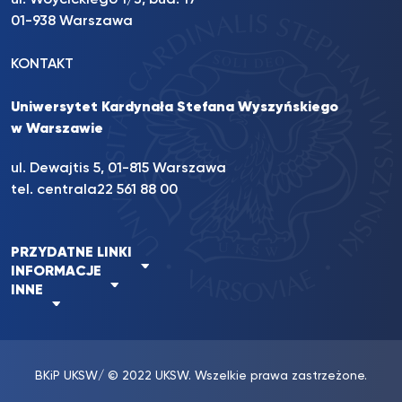
ul. Wóycickiego 1/3, bud. 17
01-938 Warszawa
KONTAKT
Uniwersytet Kardynała Stefana Wyszyńskiego
w Warszawie
ul. Dewajtis 5, 01-815 Warszawa
tel. centrala
22 561 88 00
PRZYDATNE LINKI
INFORMACJE
INNE
BKiP UKSW
/ © 2022 UKSW. Wszelkie prawa zastrzeżone.