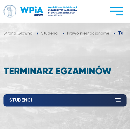
Przejdź
do
treści
Term
Strona Główna
Studenci
Prawo niestacjonarne
TERMINARZ EGZAMINÓW
STUDENCI