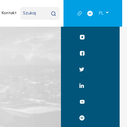
Wpisz
Kontakt
PL
wyszukiwaną
frazę
Profil
UKSW
Instagram
Profil
WPiA
UKSW
Profil
Facebook
UKSW
Twitter
Profil
UKSW
Linkedin
UKSW
YouTube
UKSW
Spotify