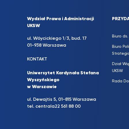
Wydział Prawa i Administracji
PRZYDA
UKSW
Biuro d
ul. Wóycickiego 1/3, bud. 17
01-938 Warszawa
Biuro Pol
Strateg
KONTAKT
Dział Ws
UKSW
Uniwersytet Kardynała Stefana
Wyszyńskiego
Rada Do
w Warszawie
ul. Dewajtis 5, 01-815 Warszawa
tel. centrala
22 561 88 00