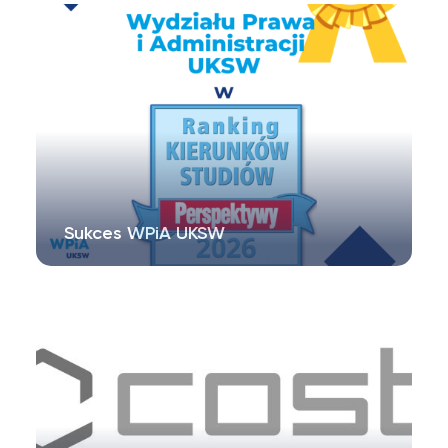
Cyberprzestrzeni na Wydziale Prawa i
Administracji…
Sukces WPiA UKSW
https://ranking.perspektywy.pl/ranking-
kierunkow-studiow/prawo/