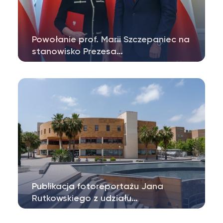
Powołanie prof. Marii Szczepaniec na
stanowisko Prezesa…
Prezydent Rzeczypospolitej Polskiej Karol
Nawrocki powołał dr hab. Marię Szczepaniec,
…
Publikacja fotoreportażu Jana
Rutkowskiego z udziału…
Student II roku kierunku Człowiek w