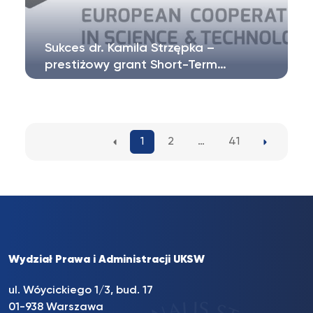
Sukces dr. Kamila Strzępka –
prestiżowy grant Short-Term…
Z radością informujemy, że dr Kamil Strzępek
otrzymał prestiżowy grant na realizację…
1
2
…
41
Wydział Prawa i Administracji UKSW
ul. Wóycickiego 1/3, bud. 17
01-938 Warszawa