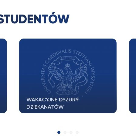
 STUDENTÓW
Nieczynne dziekanaty w dniach
23, 24 oraz 27 lipca br. z uwagi
na…
W dniach 23 (czwartek), 24 (piątek)
oraz 27 (poniedziałek) lipca br. z
uwagi…