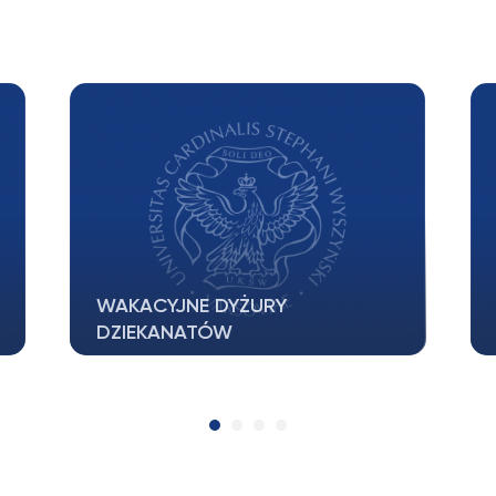
Nieczynny Dziekanat w dniach
rekrutacji
Szanowni Państwo, W dniach 23, 24,
27, 28 i 29 lipca br Dziekanat będzie
NIECZYNNY…