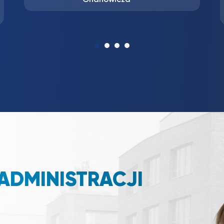
marzec
ochrony
środowiska…
ADMINISTRACJI