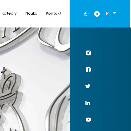
Katedry
Nauka
Kontakt
PL
Profil
UKSW
Instagram
Profil
WPiA
UKSW
Profil
Facebook
UKSW
Twitter
Profil
UKSW
Linkedin
UKSW
YouTube