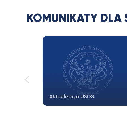
KOMUNIKATY DLA
WAKACYJNE DYŻURY
DZIEKANATÓW
serwisów
30 i 31.07.2026 dziekanaty będą
ECTS
czynne w g. 9.00-12.00 W związku z
przerwą wakacyjną…