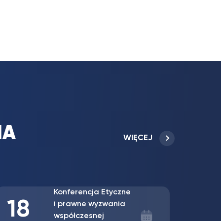
IA
WIĘCEJ
Ogólnopolska
2
12
Konferencja
Naukowa
listop