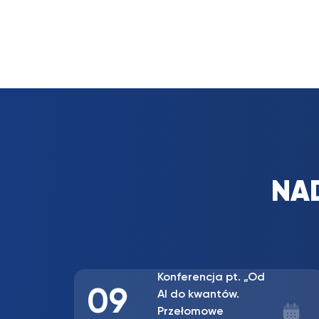
NA
08
Konferencja
Dziedzictwo Alfreda
kwiecień