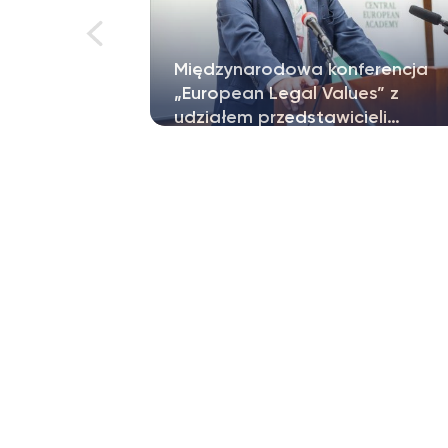
erencja
Nowa monografia pod redakcj
es” z
prof. Mariusza Muszyńskiego
ieli…
sytecie
Pod redakcją prof UKSW dr hab.
yńskiego w
Mariusza Muszyńskiego, pracownika
WPiA UKSW,…