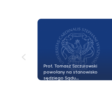
wski
WAKACYJNE DYŻURY
sko
DZIEKANATÓW
t RP Karol
30 i 31.07.2026 dziekanaty będą
wołania do
czynne w g. 9.00-12.00 W związku z
przerwą wakacyjną…