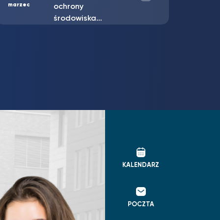
grudzień
„Udostępnione
dzieciństwo –…
KALENDARZ
POCZTA