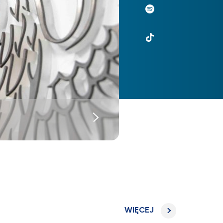
UKSW
Spotify
UKSW
TikTok
WIĘCEJ