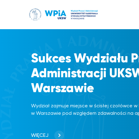
Przejdź
do
treści
Sukces Wydziału P
Sukces Wydziału P
Administracji UKS
Administracji UKS
Warszawie
Warszawie
Wydział zajmuje miejsce w ścisłej czołówce w k
Wydział zajmuje miejsce w ścisłej czołówce w k
w Warszawie pod względem zdawalności na ap
w Warszawie pod względem zdawalności na ap
WIĘCEJ