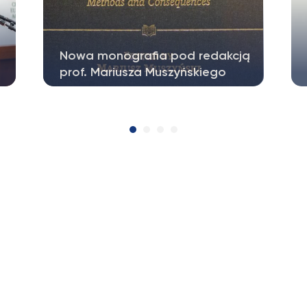
ą
Nowa publikacja z udziałem
pracowników Katedry Prawa…
Uprzejmie informujemy, że w
Wydawnictwie Wolters Kluwer ukazał
się Komentarz…