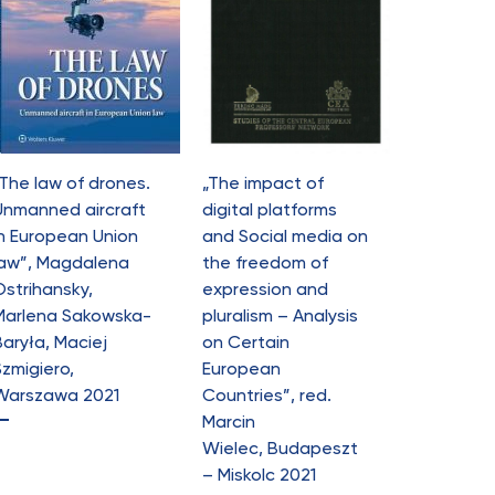
„The law of drones.
„The impact of
Unmanned aircraft
digital platforms
in European Union
and Social media on
law”, Magdalena
the freedom of
Ostrihansky,
expression and
Marlena Sakowska-
pluralism – Analysis
Baryła, Maciej
on Certain
Szmigiero,
European
Warszawa 2021
Countries”, red.
Marcin
Wielec, Budapeszt
– Miskolc 2021