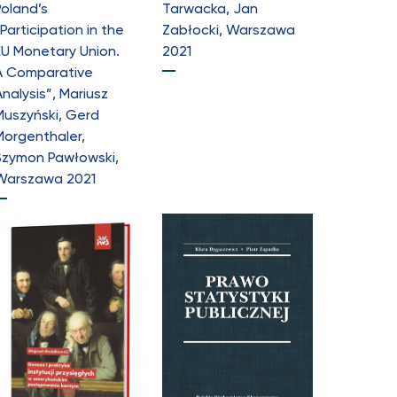
Poland’s
Tarwacka, Jan
Participation in the
Zabłocki, Warszawa
EU Monetary Union.
2021
A Comparative
nalysis”, Mariusz
Muszyński, Gerd
Morgenthaler,
Szymon Pawłowski,
Warszawa 2021