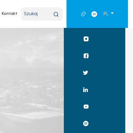
Wpisz
Kontakt
PL
wyszukiwaną
frazę
Profil
UKSW
Instagram
Profil
WPiA
UKSW
Profil
Facebook
UKSW
Twitter
Profil
UKSW
Linkedin
UKSW
YouTube
UKSW
Spotify