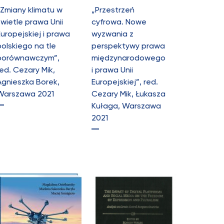
„Zmiany klimatu w
„Przestrzeń
świetle prawa Unii
cyfrowa. Nowe
Europejskiej i prawa
wyzwania z
polskiego na tle
perspektywy prawa
porównawczym”,
międzynarodowego
ed. Cezary Mik,
i prawa Unii
Agnieszka Borek,
Europejskiej”, red.
Warszawa 2021
Cezary Mik, Łukasza
Kułaga, Warszawa
2021