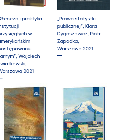
„Geneza i praktyka
„Prawo statystki
nstytucji
publicznej”, Klara
przysięgłych w
Dygaszewicz, Piotr
amerykańskim
Zapadka,
postępowaniu
Warszawa 2021
karnym”, Wojciech
Kwiatkowski,
Warszawa 2021