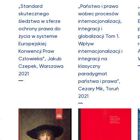
„Standard
„Państwo i prawo
skutecznego
wobec procesów
śledztwa w sferze
internacjonalizacji,
ochrony prawa do
integracji i
życia w systemie
globalizacji Tom 1.
Europejskiej
Wpływ
r
Konwencji Praw
internacjonalizacji i
Człowieka”, Jakub
integracji na
Czepek, Warszawa
klasyczny
2021
paradygmat
państwa i prawa”,
Cezary Mik, Toruń
2021