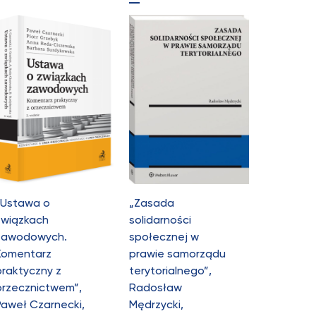
„Ustawa o
„Zasada
związkach
solidarności
zawodowych.
społecznej w
Komentarz
prawie samorządu
praktyczny z
terytorialnego”,
orzecznictwem”,
Radosław
Paweł Czarnecki,
Mędrzycki,