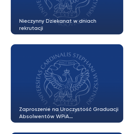
Nieczynny Dziekanat w dniach
rekrutacji
Szanowni Państwo, W dniach 23, 24, 27, 28 i
29 lipca br Dziekanat będzie NIECZYNNY…
Zaproszenie na Uroczystość Graduacji
Absolwentów WPiA…
Wydziałowa Rada Studentów WPiA UKSW ma
zaszczyt zaprosić wszystkich tegorocznych…