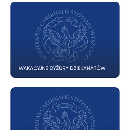
APD, Katalog ECTS odbędzie się w terminie…
WAKACYJNE DYŻURY DZIEKANATÓW
30 i 31.07.2026 dziekanaty będą czynne w g.
9.00-12.00 W związku z przerwą wakacyjną…