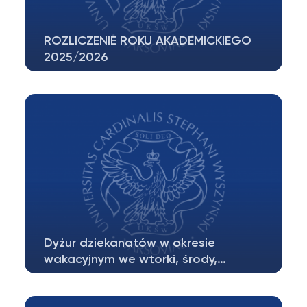
ROZLICZENIE ROKU AKADEMICKIEGO
2025/2026
Studenci, którzy zaliczą pozytywnie
egzaminy w pierwszym terminie
zobowiązani…
Dyżur dziekanatów w okresie
wakacyjnym we wtorki, środy,…
W okresie wakacyjnym tj. od dnia 01 lipca
2026 roku do dnia 18 września 2026…