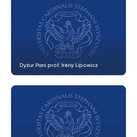
Dyżur Pani prof. Ireny Lipowicz
Dyżur Pani prof. dr hab. Ireny Lipowicz w
trakcie sesji odbywa się 30 czerwca…