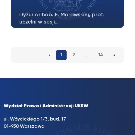
Dyżur dr hab. E. Morawskiej, prof.
uczelni w sesji…
Dyżur dr hab. E. Morawskiej, prof. uczelni w
letniej sesji egzaminacyjnej odbędzie…
1
2
…
14
Wydział Prawa i Administracji UKSW
ul. Wóycickiego 1/3, bud. 17
01-938 Warszawa