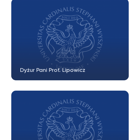
Dyżur Pani Prof. Lipowicz
Dyżur Pani prof. dr hab. Ireny Lipowicz odbywa
się 30.06 o godzinie 12.00 (po…