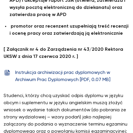
APD) i akceptuje raport JSA (otwiera, zatwierdza i
wysyła pocztą elektroniczną do dziekanatu) oraz
zatwierdza pracę w APD
promotor oraz recenzent uzupełniają treść recenzji
i ocenę pracy oraz zatwierdzają ją elektronicznie
[ Załącznik nr 4 do Zarządzenia nr 43/2020 Rektora
UKSW z dnia 17 czerwca 2020 r. ]
Instrukcja archiwizacji prac dyplomowych w
Archiwum Prac Dyplomowych [PDF, 0.07 MB]
Studenci, którzy chcą uzyskać odpis dyplomu w języku
obcym i suplementu w języku angielskim muszą złożyć
wniosek o wydanie takich dokumentów (do pobrania ze
strony wydziałowej – wzory podań) jako najlepiej
załączony do podania o wyznaczenie terminu egzaminu
dyplomowego oraz o powołaniu komisji egzaminacyjnej: