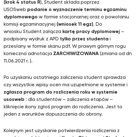
(krok 4 status R
), Student składa poprzez
USOSweb
podanie o wyznaczenie terminu egzaminu
dyplomowego
w formie stacjonarnej oraz o powołaniu
komisji egzaminacyjnej
(wniosek 11 egz)
. Do
wniosku Student załącza
kartę pracy dyplomowej
–
podpisany wydruk z APD
tylko przez studenta
i
przesłany w formie skanu pdf. W prawym górnym rogu
konieczna adnotacja
ZARCHIWIZOWANA
(zmiana od dn
11.06.2021 r. ).
Po uzyskaniu ostatniego zaliczenia student sprawdza
czy wszystkie wpisy ocen ma uzupełnione w systemie i
zgłasza program do rozliczenia roku w systemie
usosweb
: dla studentów – zaliczenia etapów –
kliknięcie ikony zgłoś program do rozliczenia. Jest to
jeden z warunków dopuszczenia do obrony.
Kolejnym jest uzyskanie potwierdzenia rozliczenia z