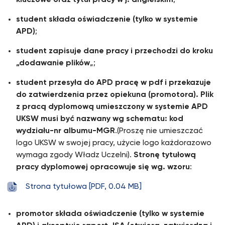
kluczowe oraz tytuł pracy w j. angielskim
;
student składa oświadczenie (tylko w systemie
APD)
;
student zapisuje dane pracy i przechodzi do kroku
„dodawanie plików
„;
student przesyła do APD pracę w pdf i przekazuje
do zatwierdzenia przez opiekuna (promotora). Plik
z pracą dyplomową umieszczony w systemie APD
UKSW musi być nazwany wg schematu: kod
wydziału-nr albumu-MGR
.(Proszę nie umieszczać
logo UKSW w swojej pracy, użycie logo każdorazowo
wymaga zgody Władz Uczelni).
Stronę tytułową
pracy dyplomowej opracowuje się wg.
wzoru
:
Strona tytułowa [PDF, 0.04 MB]
promotor składa oświadczenie (tylko w systemie