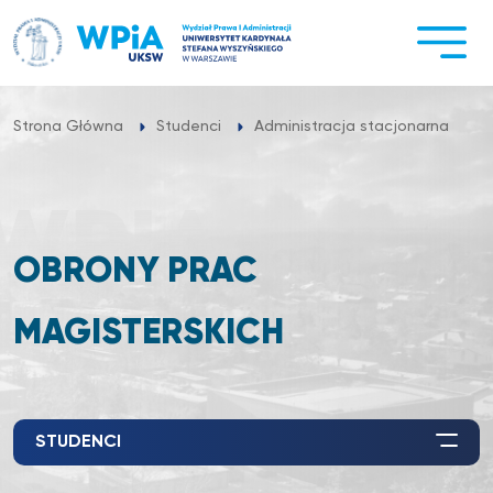
Przejdź
do
treści
O
Strona Główna
Studenci
Administracja stacjonarna
OBRONY PRAC
MAGISTERSKICH
STUDENCI