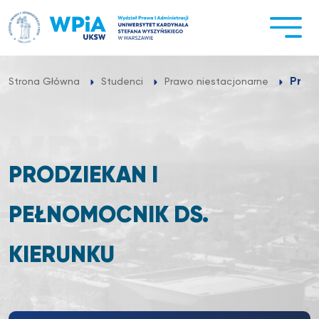
Przejdź
do
treści
Prodz
Strona Główna
Studenci
Prawo niestacjonarne
PRODZIEKAN I
PEŁNOMOCNIK DS.
KIERUNKU