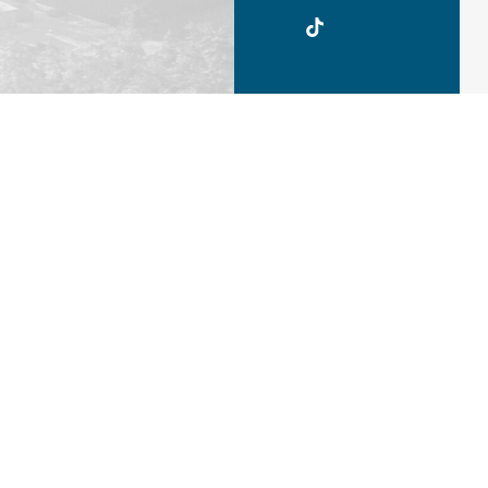
UKSW
TikTok