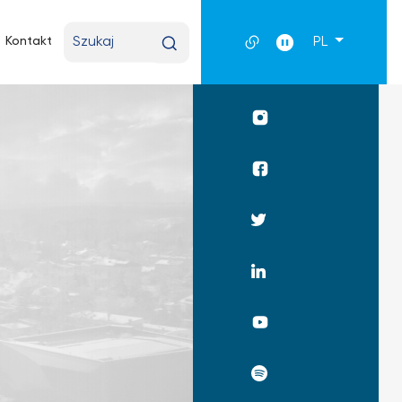
Wpisz
Kontakt
PL
wyszukiwaną
frazę
Profil
UKSW
Instagram
Profil
WPiA
UKSW
Profil
Facebook
UKSW
Twitter
Profil
UKSW
Linkedin
UKSW
YouTube
UKSW
Spotify