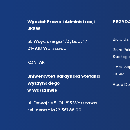
Wydział Prawa i Administracji
PRZYDA
UKSW
Biuro d
ul. Wóycickiego 1/3, bud. 17
01-938 Warszawa
Biuro Pol
Strateg
KONTAKT
Dział Ws
UKSW
Uniwersytet Kardynała Stefana
Wyszyńskiego
Rada Do
w Warszawie
ul. Dewajtis 5, 01-815 Warszawa
tel. centrala
22 561 88 00