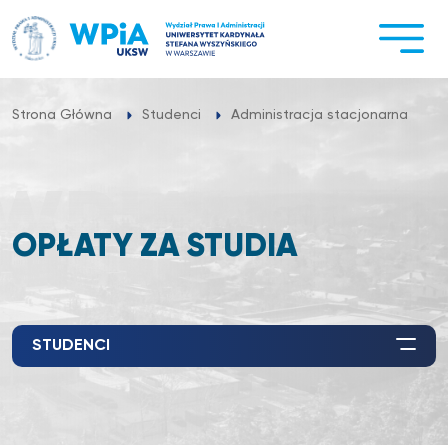
Przejdź
do
treści
O
Strona Główna
Studenci
Administracja stacjonarna
OPŁATY ZA STUDIA
STUDENCI