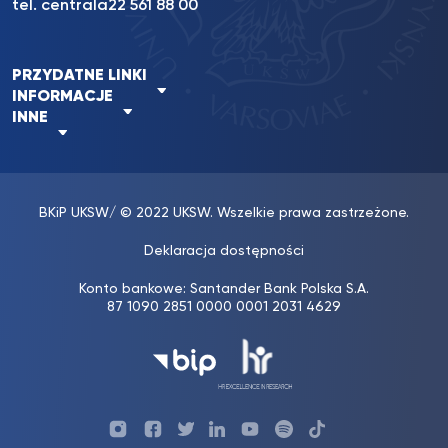
tel. centrala
22 561 88 00
PRZYDATNE LINKI
INFORMACJE
INNE
BKiP UKSW
/ © 2022 UKSW. Wszelkie prawa zastrzeżone.
Deklaracja dostępności
Konto bankowe: Santander Bank Polska S.A.
87 1090 2851 0000 0001 2031 4629
Profil
Profil
Profil
Profil
UKSW
Profil
UKSW
UKSW
WPiA
UKSW
UKSW
YouTube
UKSW
TikTok