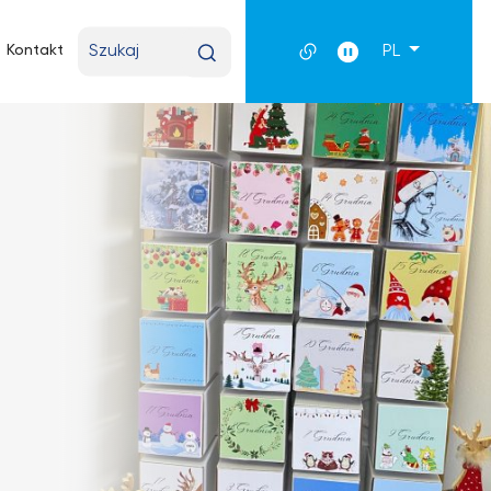
Wpisz
Kontakt
PL
wyszukiwaną
frazę