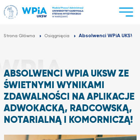
Przejdź
do
treści
Absolwenci WPiA UKSW ze
Strona Główna
Osiągnięcia
ABSOLWENCI WPIA UKSW ZE
ŚWIETNYMI WYNIKAMI
ZDAWALNOŚCI NA APLIKACJE
ADWOKACKĄ, RADCOWSKĄ,
NOTARIALNĄ I KOMORNICZĄ!