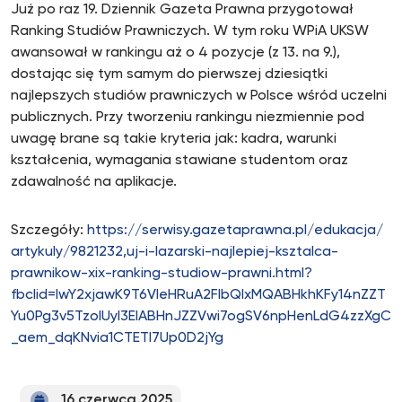
Już po raz 19. Dziennik Gazeta Prawna przygotował
Ranking Studiów Prawniczych. W tym roku WPiA UKSW
awansował w rankingu aż o 4 pozycje (z 13. na 9.),
dostając się tym samym do pierwszej dziesiątki
najlepszych studiów prawniczych w Polsce wśród uczelni
publicznych. Przy tworzeniu rankingu niezmiennie pod
uwagę brane są takie kryteria jak: kadra, warunki
kształcenia, wymagania stawiane studentom oraz
zdawalność na aplikacje.
Szczegóły:
https://serwisy.gazetaprawna.pl/edukacja/
artykuly/9821232,uj-i-lazarski-najlepiej-ksztalca-
prawnikow-xix-ranking-studiow-prawni.html?
fbclid=IwY2xjawK9T6VleHRuA2FlbQIxMQABHkhKFy14nZZT
Yu0Pg3v5TzolUyl3EIABHnJZZVwi7ogSV6npHenLdG4zzXgC
_aem_dqKNvia1CTETI7Up0D2jYg
16 czerwca 2025