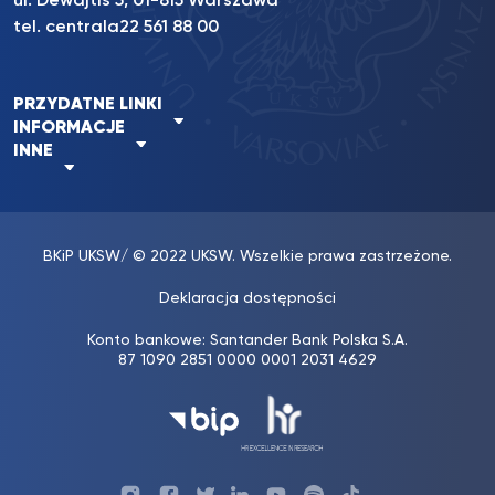
ul. Dewajtis 5, 01-815 Warszawa
tel. centrala
22 561 88 00
PRZYDATNE LINKI
INFORMACJE
INNE
BKiP UKSW
/ © 2022 UKSW. Wszelkie prawa zastrzeżone.
Deklaracja dostępności
Konto bankowe: Santander Bank Polska S.A.
87 1090 2851 0000 0001 2031 4629
Profil
Profil
Profil
Profil
UKSW
Profil
UKSW