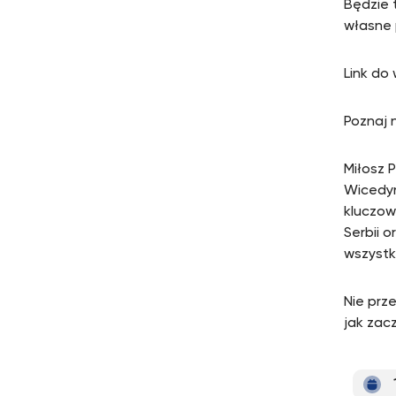
Będzie 
własne 
Link do
Poznaj 
Miłosz 
Wicedyr
kluczow
Serbii o
wszystk
Nie prze
jak zac