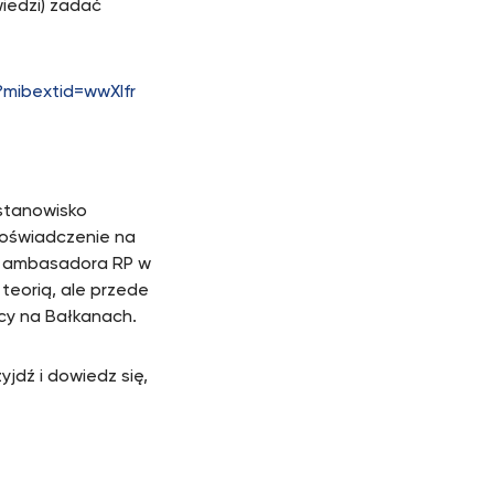
iedzi) zadać
mibextid=wwXIfr
 stanowisko
doświadczenie na
y ambasadora RP w
 teorią, ale przede
cy na Bałkanach.
yjdź i dowiedz się,