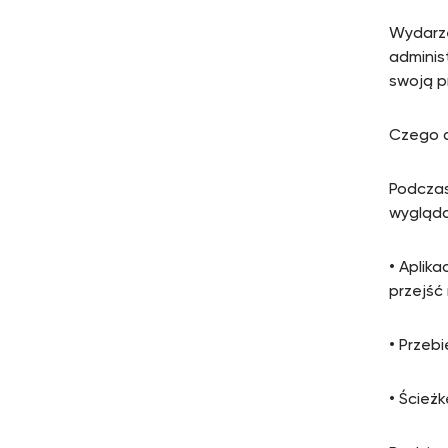
Wydarze
adminis
swoją p
Czego d
Podczas 
wygląda
• Aplika
przejść
• Przeb
• Ścież