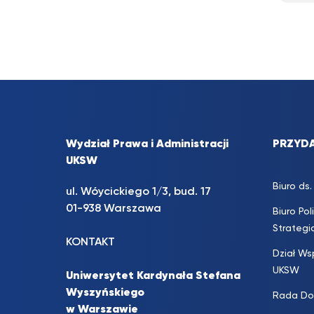
Wydział Prawa i Administracji
PRZYDA
UKSW
Biuro d
ul. Wóycickiego 1/3, bud. 17
01-938 Warszawa
Biuro Pol
Strateg
KONTAKT
Dział Ws
UKSW
Uniwersytet Kardynała Stefana
Wyszyńskiego
Rada Do
w Warszawie