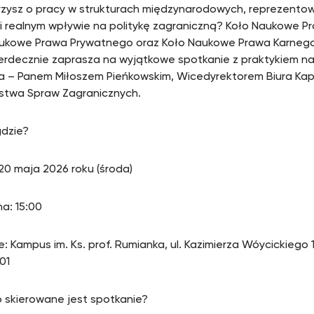
zysz o pracy w strukturach międzynarodowych, reprezentowa
 i realnym wpływie na politykę zagraniczną? Koło Naukowe 
ukowe Prawa Prywatnego oraz Koło Naukowe Prawa Karnego
rdecznie zaprasza na wyjątkowe spotkanie z praktykiem n
a – Panem Miłoszem Pieńkowskim, Wicedyrektorem Biura Kap
rstwa Spraw Zagranicznych.
gdzie?
 20 maja 2026 roku (środa)
na: 15:00
ce: Kampus im. Ks. prof. Rumianka, ul. Kazimierza Wóycickiego
101
 skierowane jest spotkanie?