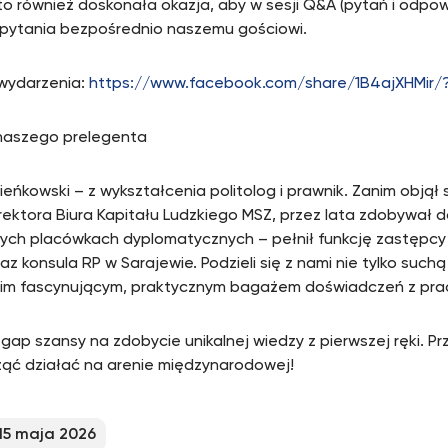
to również doskonała okazja, aby w sesji Q&A (pytań i odpow
pytania bezpośrednio naszemu gościowi.
 wydarzenia:
https://www.facebook.com/share/1B4ajXHMir/?
naszego prelegenta
Pieńkowski – z wykształcenia politolog i prawnik. Zanim objął
ektora Biura Kapitału Ludzkiego MSZ, przez lata zdobywał 
ych placówkach dyplomatycznych – pełnił funkcję zastępc
raz konsula RP w Sarajewie. Podzieli się z nami nie tylko suchą
im fascynującym, praktycznym bagażem doświadczeń z pra
gap szansy na zdobycie unikalnej wiedzy z pierwszej ręki. Prz
ząć działać na arenie międzynarodowej!
15 maja 2026