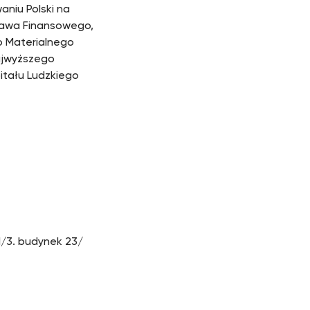
niu Polski na
Prawa Finansowego,
 Materialnego
ajwyższego
itału Ludzkiego
 1/3. budynek 23/