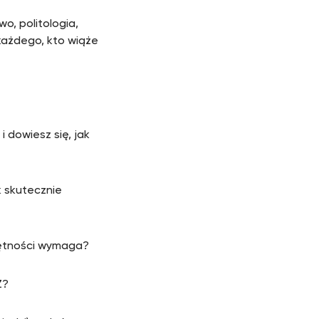
, politologia,
każdego, kto wiąże
i dowiesz się, jak
k skutecznie
ejętności wymaga?
Z?