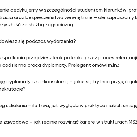
nie dedykujemy w szczególności studentom kierunków: prawo
tracja oraz bezpieczeństwo wewnętrzne – ale zapraszamy 
rzyszłość ze służbą zagraniczną.
owiesz się podczas wydarzenia?
spotkania przejdziesz krok po kroku przez proces rekrutacji 
 codzienna praca dyplomaty. Prelegent omówi m.in.:
cję dyplomatyczno-konsularną – jakie są kryteria przyjęć i ja
 rekrutację?
ieg szkolenia – ile trwa, jak wygląda w praktyce i jakich umi
kę zawodową – jak realnie rozwinąć karierę w strukturach MS