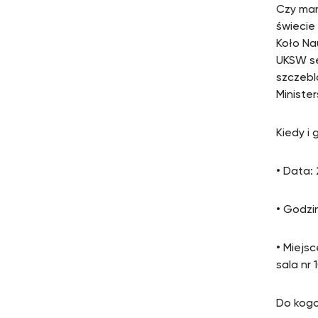
Czy mar
świecie
Koło Na
UKSW se
szczebl
Ministe
Kiedy i 
• Data:
• Godzi
• Miejs
sala nr 
Do kogo