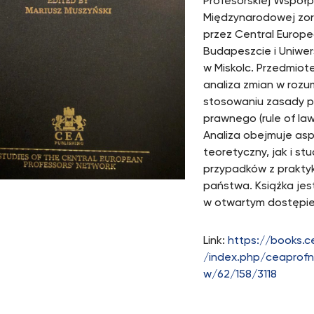
Profesorskiej Współ
Międzynarodowej zo
przez Central Europ
Budapeszcie i Uniwer
w Miskolc. Przedmiote
analiza zmian w rozum
stosowaniu zasady 
prawnego (rule of law
Analiza obejmuje as
teoretyczny, jak i st
przypadków z praktyk
państwa. Książka jes
w otwartym dostępie
Link:
https://books.c
/index.php/ceaprofn
w/62/158/3118