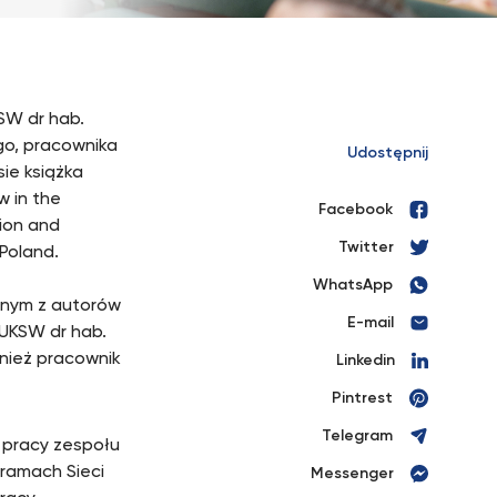
SW dr hab.
go, pracownika
Udostępnij
ie książka
w in the
Facebook
tion and
Twitter
 Poland.
WhatsApp
nym z autorów
E-mail
 UKSW dr hab.
wnież pracownik
Linkedin
Pintrest
Telegram
 pracy zespołu
ramach Sieci
Messenger