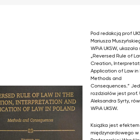
Pod redakcją prof UK
Mariusza Muszyńskie
WPiA UKSW, ukazała s
„Reversed Rule of La
Creation, Interpreta
Application of Law in
Methods and
Consequences.” Jed
rozdziałów jest prof.
Aleksandra Syrty, ró
WPiA UKSW.
Książka jest efektem
międzynardowego w 