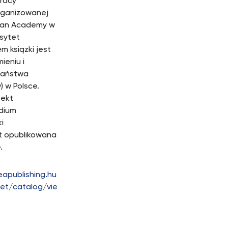
pracy
rganizowanej
ean Academy w
sytet
m ksiązki jest
ieniu i
państwa
) w Polsce.
pekt
udium
i
t opublikowana
.
eapublishing.hu
et/catalog/vie