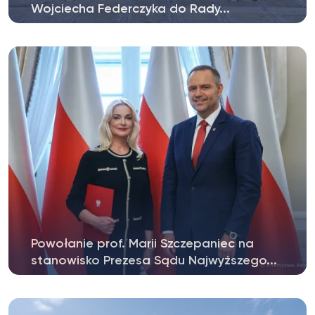
Wojciecha Federczyka do Rady...
Prof. dr hab. Bogumił Szmulik, dziekan Wydziału
Prawa i Administracji Uniwersytetu...
Powołanie prof. Marii Szczepaniec na
stanowisko Prezesa Sądu Najwyższego...
Prezydent Rzeczypospolitej Polskiej Karol Nawrocki
powołał dr hab. Marię Szczepaniec,...