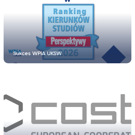
Sukces WPiA UKSW
https://ranking.perspektywy.pl/ranking-
kierunkow-studiow/prawo/