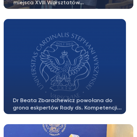
miejsca XVIII Warsztatów...
Doktorant Jakub Sychowiec został laureatem I
miejsca XVIII Warsztatów Doktoranckich,...
Dr Beata Zbarachewicz powołana do
grona eskpertów Rady ds. Kompetencji...
Szanowni Państwo, z ogromną radością
informujemy, że na mocy Uchwały Prezydium...