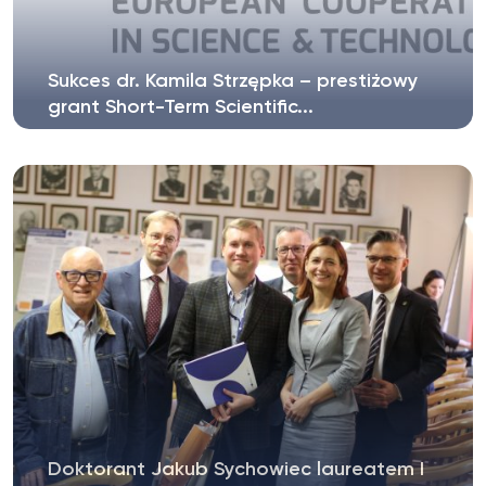
Sukces dr. Kamila Strzępka – prestiżowy
grant Short-Term Scientific...
Z radością informujemy, że dr Kamil Strzępek
otrzymał prestiżowy grant na realizację...
Doktorant Jakub Sychowiec laureatem I