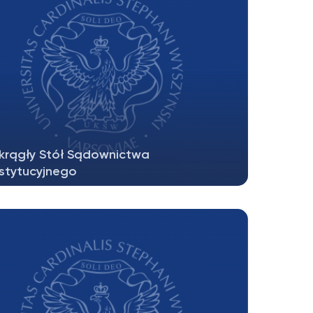
krągły Stół Sądownictwa
stytucyjnego
iu 26 listopada 2021 r. (piątek) odbędzie się w
ie webinarium konferencja...