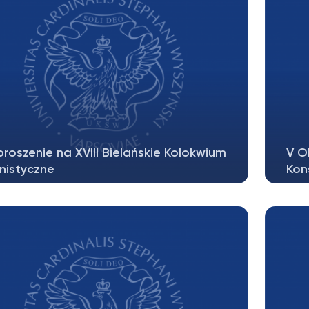
roszenie na XVIII Bielańskie Kolokwium
V O
nistyczne
Kon
raszamy na XVIII Bielańskie Kolokwium
W dn
nistyczne pt. „Ostatnio...
form