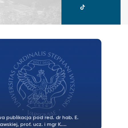
UKSW
TikTok
a publikacja pod red. dr hab. E.
wskiej, prof. ucz. i mgr K....