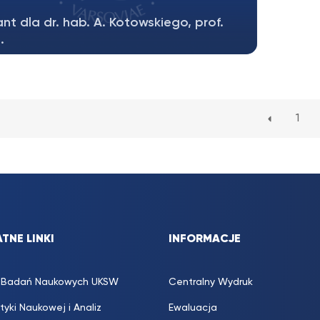
nt dla dr. hab. A. Kotowskiego, prof.
.
ormujemy, że Pan dr hab. prof. ucz. Artur
owski uzyskał grant w programie...
1
TNE LINKI
INFORMACJE
s. Badań Naukowych UKSW
Centralny Wydruk
ityki Naukowej i Analiz
Ewaluacja