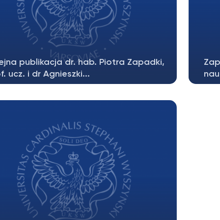
ejna publikacja dr. hab. Piotra Zapadki,
Zap
f. ucz. i dr Agnieszki...
nau
y przyjemność poinformować, iż jeden z
Sza
bardziej popularnych w całej Polsce...
Karn