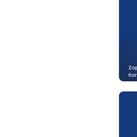
Zap
Kar
Zap
Kar