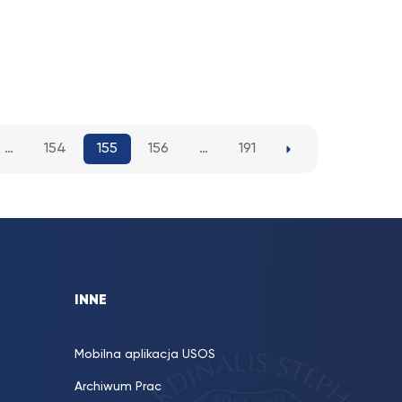
…
154
155
156
…
191
INNE
Mobilna aplikacja USOS
Archiwum Prac