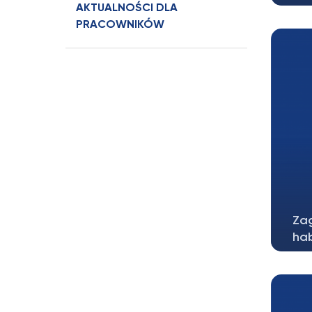
AKTUALNOŚCI DLA
Sza
PRACOWNIKÓW
sto
Za
hab
W r
bad