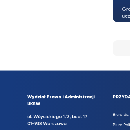
Gra
ucz
Inf
Kot
Wydział Prawa i Administracji
PRZYDA
UKSW
Biuro d
ul. Wóycickiego 1/3, bud. 17
01-938 Warszawa
Biuro Pol