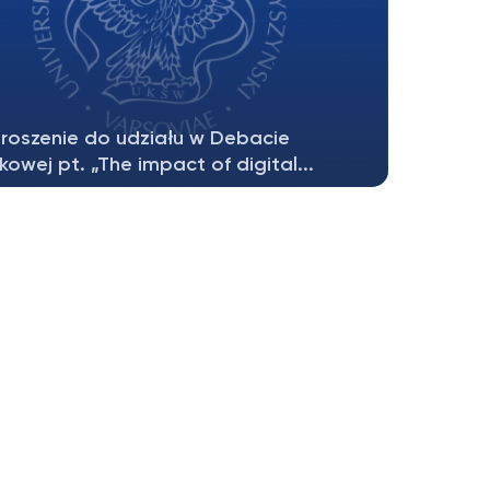
roszenie do udziału w Debacie
kowej pt. „The impact of digital...
nowni Państwo, Katedra Postępowania
ego WPiA UKSW, której pracownicy...