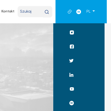
Wpisz
Kontakt
PL
wyszukiwaną
frazę
Profil
UKSW
Instagram
Profil
WPiA
UKSW
Profil
Facebook
UKSW
Twitter
Profil
UKSW
Linkedin
UKSW
YouTube
UKSW
Spotify