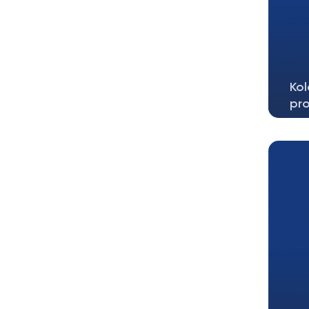
Kol
pro
Mam
naj