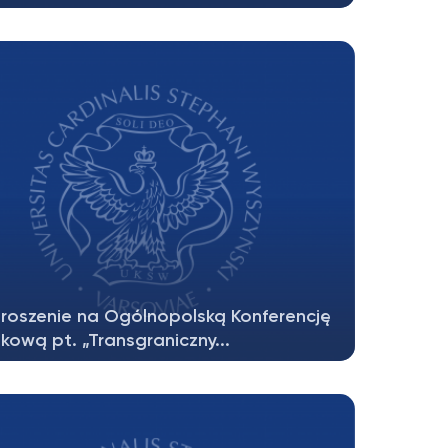
rmujemy, że ukazała się monografia
oautorska pt. „Pozasądowe mechanizmy...
roszenie na Ogólnopolską Konferencję
kową pt. „Transgraniczny...
iach 13 – 14 grudnia 2021 r. (poniedziałek,
ek) odbędzie się (w...