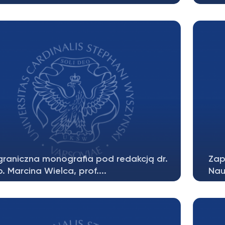
nowni Państwo,Zachęcamy studentów II
Info
pnia o zapoznanie się z zakresem...
wiel
graniczna monografia pod redakcją dr.
Zap
. Marcina Wielca, prof....
Nau
amach międzynarodowego projektu
W dn
awczego – Sieci Profesorskiej Europy...
wtor