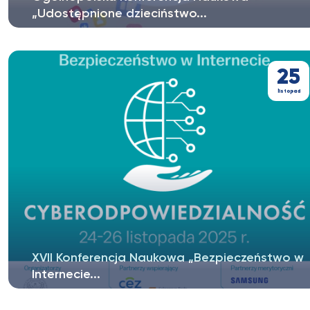
„Udostępnione dzieciństwo...
12 grudnia 2025 r. na Wydziale Prawa i Administracji
Uniwersytetu Kardynała...
25
listopad
XVII Konferencja Naukowa „Bezpieczeństwo w
Internecie...
Szanowni Państwo, z przyjemnością zapraszamy do