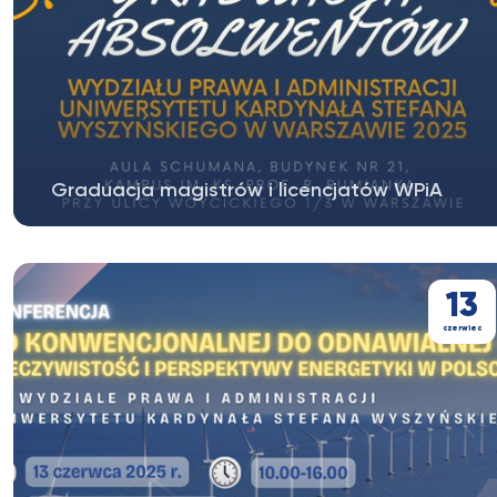
Graduacja magistrów i licencjatów WPiA
Szanowni Państwo, w imieniu Kolegium Dziekańskiego
serdecznie zapraszamy...
13
czerwiec