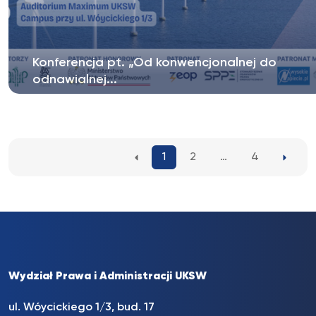
Konferencja pt. „Od konwencjonalnej do
odnawialnej...
W imieniu Wydziału Prawa i Administracji Uniwersytetu
Kardynała Stefana Wyszyńskiego...
1
2
…
4
Wydział Prawa i Administracji UKSW
ul. Wóycickiego 1/3, bud. 17