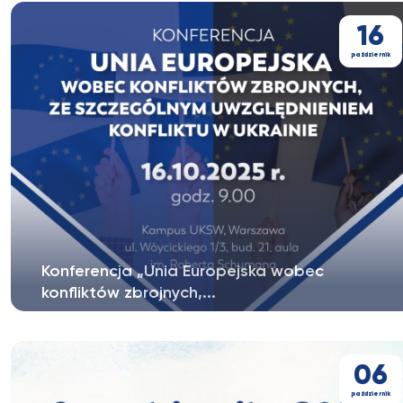
udziału w XVII edycji Konferencji...
16
październik
Konferencja „Unia Europejska wobec
konfliktów zbrojnych,...
UE zajmuje stanowisko wobec różnych konfliktów
zbrojnych – międzynarodowych...
06
październik