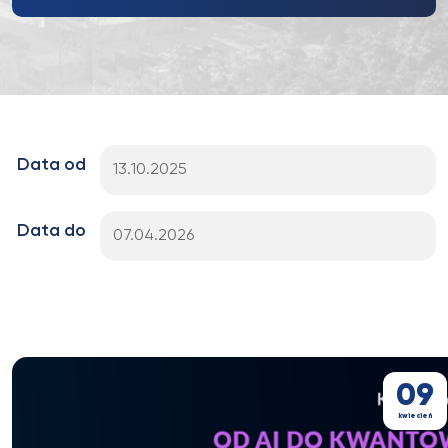
Data od
Data do
09
kwiecień