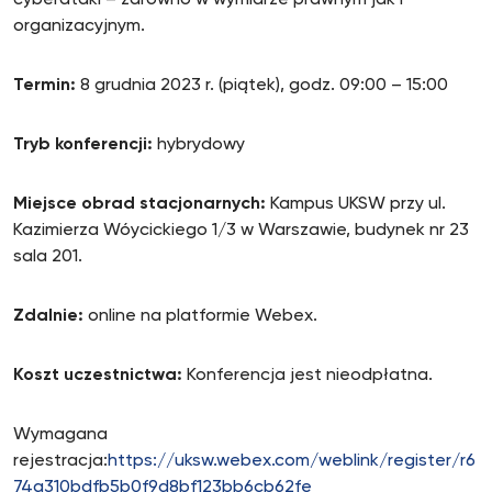
cyberataki – zarówno w wymiarze prawnym jak i
organizacyjnym.
Termin:
8 grudnia 2023 r. (piątek), godz. 09:00 – 15:00
Tryb konferencji:
hybrydowy
Miejsce obrad stacjonarnych:
Kampus UKSW przy ul.
Kazimierza Wóycickiego 1/3 w Warszawie, budynek nr 23
sala 201.
Zdalnie:
online na platformie Webex.
Koszt uczestnictwa:
Konferencja jest nieodpłatna.
Wymagana
rejestracja:
https://uksw.webex.com/weblink/register/r6
74a310bdfb5b0f9d8bf123bb6cb62fe