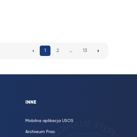
1
2
…
13
INNE
Mobilna aplikacja USOS
Archiwum Prac