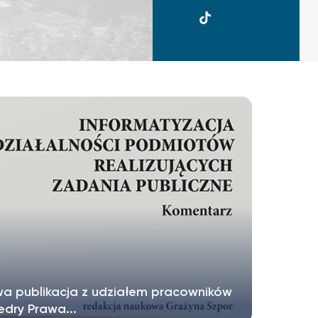
UKSW
TikTok
a publikacja z udziałem pracowników
edry Prawa...