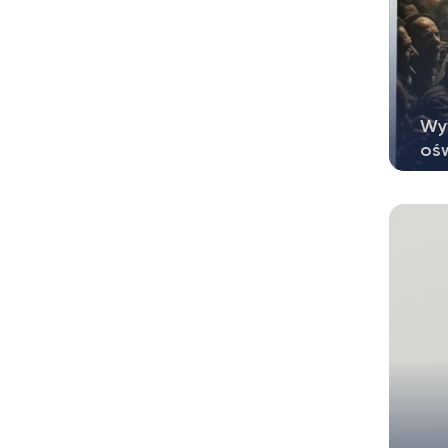
Wy
oś
W o
wra