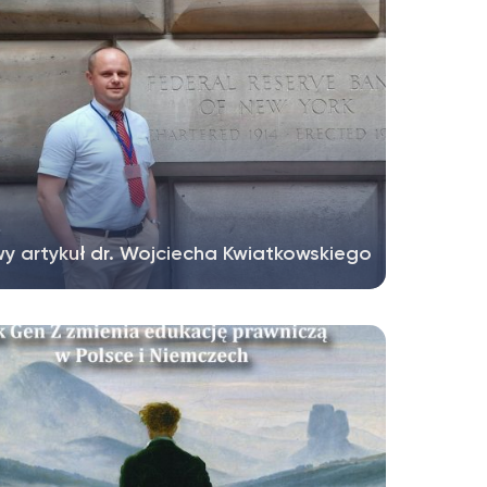
y artykuł dr. Wojciecha Kwiatkowskiego
ny Prezydent USA liczył na łatwe przejęcie
ów w banku centralnym USA....