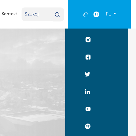
Wpisz
Kontakt
PL
wyszukiwaną
frazę
Profil
UKSW
Instagram
Profil
WPiA
UKSW
Profil
Facebook
UKSW
Twitter
Profil
UKSW
Linkedin
UKSW
YouTube
UKSW
Spotify