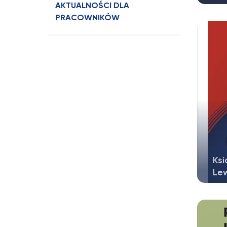
AKTUALNOŚCI DLA
Pod
PRACOWNIKÓW
Mus
Ksi
Lew
Ksi
Lew