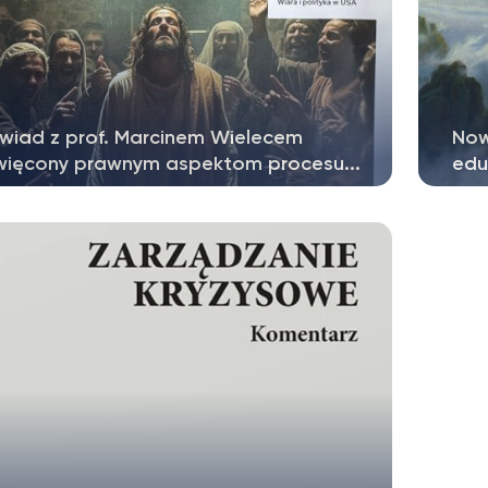
wiad z prof. Marcinem Wielecem
Now
więcony prawnym aspektom procesu...
edu
kresie Wielkanocy w sposób szczególny
Nak
camy do pytań o prawdę, sprawiedliwość,...
dr. 