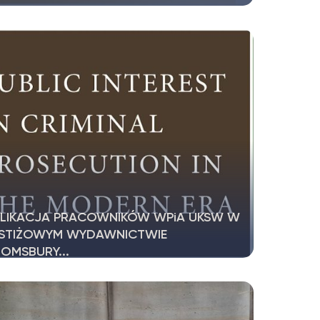
ejmie informujemy, że w Wydawnictwie
ers Kluwer ukazał się Komentarz...
LIKACJA PRACOWNIKÓW WPiA UKSW W
ESTIŻOWYM WYDAWNICTWIE
OMSBURY...
ział autorstwa dr. Bartłomieja Oręziaka,
nkta w Katedrze Postępowania...