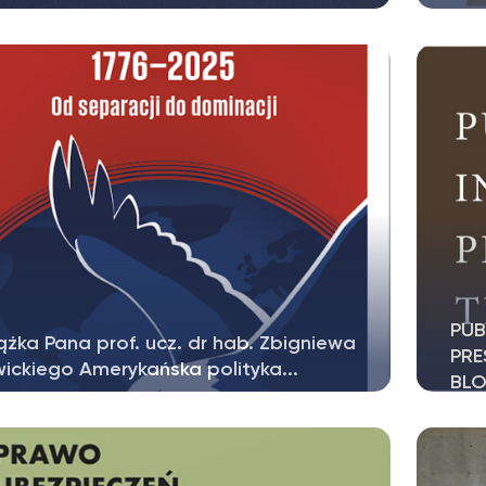
 redakcją prof UKSW dr hab. Mariusza
Uprz
zyńskiego, pracownika WPiA UKSW,...
Wolt
PUB
ążka Pana prof. ucz. dr hab. Zbigniewa
PR
ickiego Amerykańska polityka...
BLO
ążka Pana prof. ucz. dr hab. Zbigniewa
Rozd
ickiego Amerykańska polityka zagraniczna...
adiu