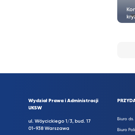
Ko
kry
Do 
o z
Wydział Prawa i Administracji
PRZYDA
UKSW
Biuro d
ul. Wóycickiego 1/3, bud. 17
01-938 Warszawa
Biuro Pol