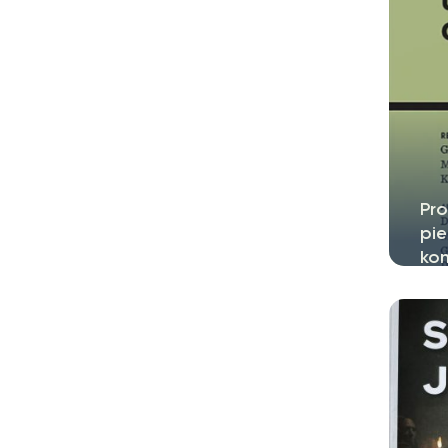
Pro
pie
ko
Z p
Klu