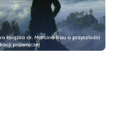
a książka dr. Marcina Rau o przyszłości
kacji prawniczej
ładem Wydawnictwa UKSW ukazała się książka
Marcina Rau pt. „Zmierzch...