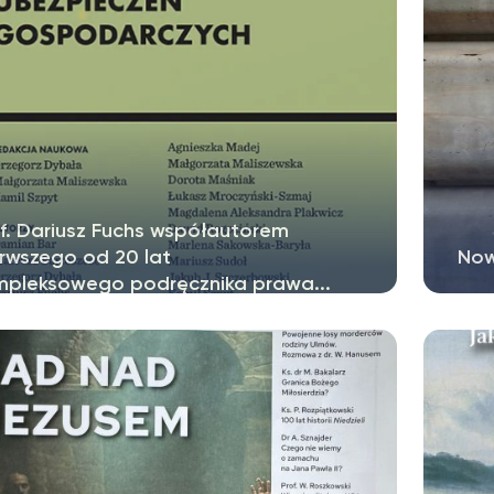
f. Dariusz Fuchs współautorem
rwszego od 20 lat
Now
mpleksowego podręcznika prawa...
rzyjemnością informujemy, że nakładem Wolters
Obec
wer Polska ukazała się właśnie...
ster