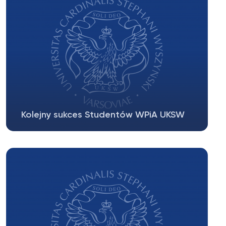
Kolejny sukces Studentów WPiA UKSW
W dniu 22 maja 2014 na Wydziale Prawa i
Administracji Krakowskiej Akademii im....