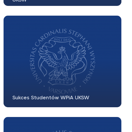
Według rankingu przygotowanego przez
Dziennik Rzeczpospolita Kandydaci bardzo...
Sukces Studentów WPiA UKSW
W ramach ogólnopolskiej konferencji naukowej
nt. Polski język prawny –...