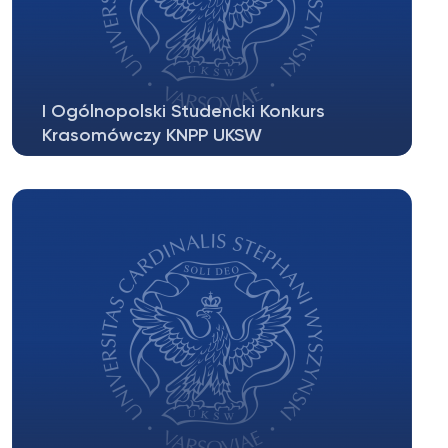
I Ogólnopolski Studencki Konkurs
Krasomówczy KNPP UKSW
W piątek, 23 maja 2014 r., na naszym Wydziale
odbył się I Ogólnopolski Studencki...