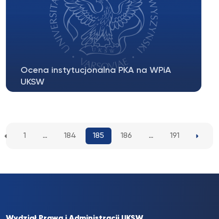
Ocena instytucjonalna PKA na WPiA
UKSW
Z przyjemnością informujemy, iż po
przeprowadzeniu oceny instytucjonalnej na...
1
…
184
185
186
…
191
Wydział Prawa i Administracji UKSW