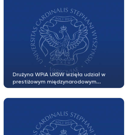
Drużyna WPiA UKSW wzięła udział w
prestiżowym międzynarodowym...
WPiA UKSW był reprezentowany na najbardziej
prestiżowym konkursie typu moot...