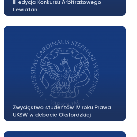
III edycja Konkursu Arbitrażowego
Lewiatan
Informujemy, iż Wydział Prawa i Administracji
UKSW współuczestniczył w organizacji...
Zwycięstwo studentów IV roku Prawa
UKSW w debacie Oksfordzkiej
6 maja 2014 w Auli Schumana, Audytorium
Maximum UKSW po raz kolejny studenci...