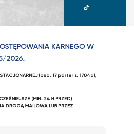
UKSW
TikTok
POSTĘPOWANIA KARNEGO W
5/2026.
CJONARNEJ (bud. 17 parter s. 1704a),
EŚNIEJSZE (MIN. 24 H PRZED)
A DROGĄ MAILOWĄ LUB PRZEZ