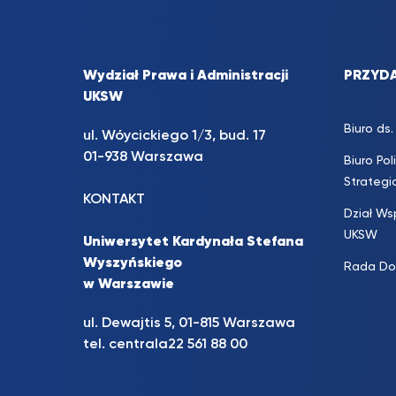
Wydział Prawa i Administracji
PRZYDA
UKSW
Biuro d
ul. Wóycickiego 1/3, bud. 17
01-938 Warszawa
Biuro Pol
Strateg
KONTAKT
Dział Ws
UKSW
Uniwersytet Kardynała Stefana
Wyszyńskiego
Rada Do
w Warszawie
ul. Dewajtis 5, 01-815 Warszawa
tel. centrala
22 561 88 00