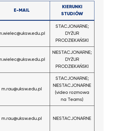
KIERUNKI
E-MAIL
STUDIÓW
STACJONARNE;
m.wielec@uksw.edu.pl
DYŻUR
PRODZIEKAŃSKI
NIESTACJONARNE;
m.wielec@uksw.edu.pl
DYŻUR
PRODZIEKAŃSKI
STACJONARNE;
NIESTACJONARNE
m.rau@uksw.edu.pl
(video rozmowa
na Teams)
m.rau@uksw.edu.pl
NIESTACJONARNE