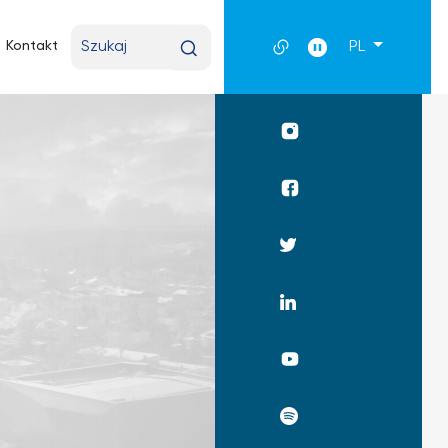
Wpisz
Kontakt
PL
wyszukiwaną
frazę
Profil
UKSW
Instagram
Profil
WPiA
UKSW
Profil
Facebook
UKSW
Twitter
Profil
UKSW
Linkedin
UKSW
YouTube
UKSW
Spotify