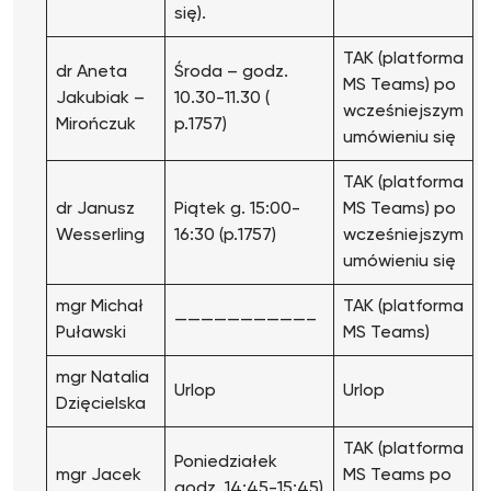
się).
TAK (platforma
dr Aneta
Środa – godz.
MS Teams) po
Jakubiak –
10.30-11.30 (
wcześniejszym
Mirończuk
p.1757)
umówieniu się
TAK (platforma
dr Janusz
Piątek g. 15:00-
MS Teams) po
Wesserling
16:30 (p.1757)
wcześniejszym
umówieniu się
mgr Michał
TAK (platforma
——————————–
Puławski
MS Teams)
mgr Natalia
Urlop
Urlop
Dzięcielska
TAK (platforma
Poniedziałek
mgr Jacek
MS Teams po
godz. 14:45-15:45)