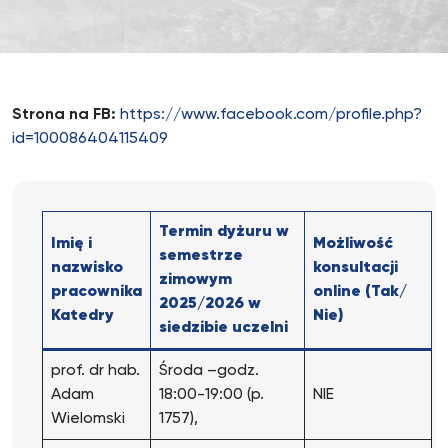
Strona na FB:
https://www.facebook.com/profile.php?
id=100086404115409
Termin dyżuru w
Imię i
Możliwość
semestrze
nazwisko
konsultacji
zimowym
pracownika
online (Tak/
2025/2026 w
Katedry
Nie)
siedzibie uczelni
prof. dr hab.
Środa –godz.
Adam
18:00-19:00 (p.
NIE
Wielomski
1757),