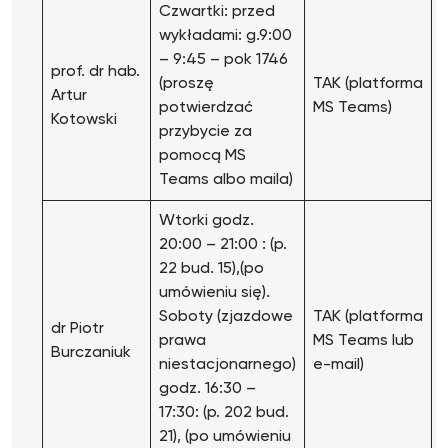
Czwartki: przed
wykładami: g.9:00
– 9:45 – pok 1746
prof. dr hab.
(proszę
TAK (platforma
Artur
potwierdzać
MS Teams)
Kotowski
przybycie za
pomocą MS
Teams albo maila)
Wtorki godz.
20:00 – 21:00 : (p.
22 bud. 15),(po
umówieniu się).
Soboty (zjazdowe
TAK (platforma
dr Piotr
prawa
MS Teams lub
Burczaniuk
niestacjonarnego)
e-mail)
godz. 16:30 –
17:30: (p. 202 bud.
21), (po umówieniu