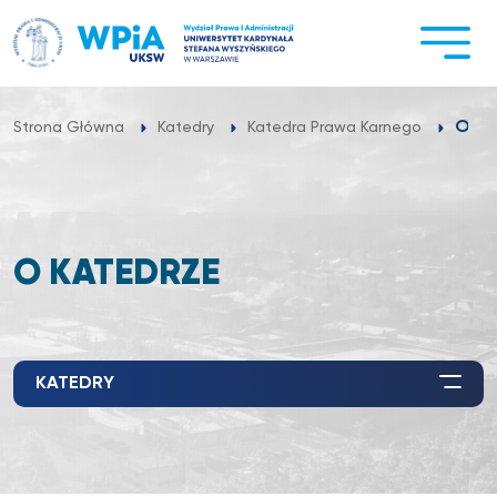
Przejdź
do
treści
O Ka
Strona Główna
Katedry
Katedra Prawa Karnego
O KATEDRZE
KATEDRY