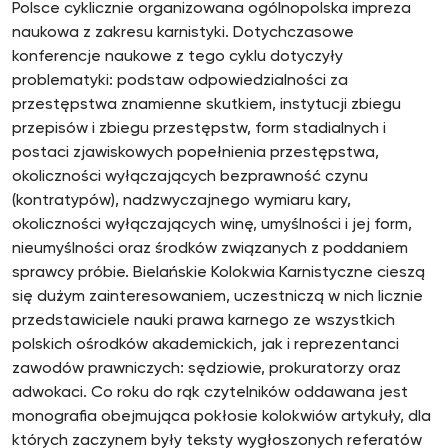
Polsce cyklicznie organizowana ogólnopolska impreza
naukowa z zakresu karnistyki. Dotychczasowe
konferencje naukowe z tego cyklu dotyczyły
problematyki: podstaw odpowiedzialności za
przestępstwa znamienne skutkiem, instytucji zbiegu
przepisów i zbiegu przestępstw, form stadialnych i
postaci zjawiskowych popełnienia przestępstwa,
okoliczności wyłączających bezprawność czynu
(kontratypów), nadzwyczajnego wymiaru kary,
okoliczności wyłączających winę, umyślności i jej form,
nieumyślności oraz środków związanych z poddaniem
sprawcy próbie. Bielańskie Kolokwia Karnistyczne cieszą
się dużym zainteresowaniem, uczestniczą w nich licznie
przedstawiciele nauki prawa karnego ze wszystkich
polskich ośrodków akademickich, jak i reprezentanci
zawodów prawniczych: sędziowie, prokuratorzy oraz
adwokaci. Co roku do rąk czytelników oddawana jest
monografia obejmująca pokłosie kolokwiów artykuły, dla
których zaczynem były teksty wygłoszonych referatów