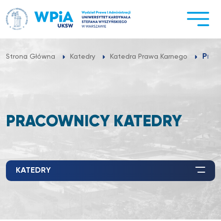
Przejdź
do
treści
Prac
Strona Główna
Katedry
Katedra Prawa Karnego
PRACOWNICY KATEDRY
KATEDRY