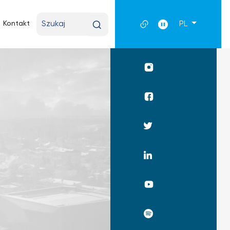
Wpisz
Kontakt
PL
wyszukiwaną
frazę
Profil
UKSW
Instagram
Profil
WPiA
UKSW
Profil
Facebook
UKSW
Twitter
Profil
UKSW
Linkedin
UKSW
YouTube
UKSW
Spotify