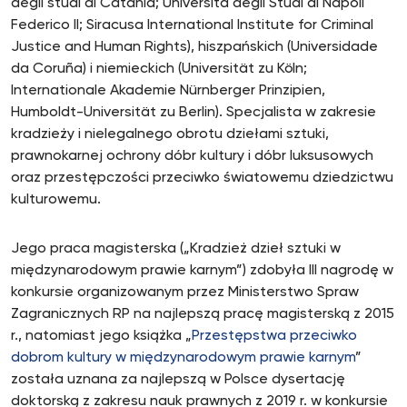
degli studi di Catania; Università degli Studi di Napoli
Federico II; Siracusa International Institute for Criminal
Justice and Human Rights), hiszpańskich (Universidade
da Coruña) i niemieckich (Universität zu Köln;
Internationale Akademie Nürnberger Prinzipien,
Humboldt-Universität zu Berlin). Specjalista w zakresie
kradzieży i nielegalnego obrotu dziełami sztuki,
prawnokarnej ochrony dóbr kultury i dóbr luksusowych
oraz przestępczości przeciwko światowemu dziedzictwu
kulturowemu.
Jego praca magisterska („Kradzież dzieł sztuki w
międzynarodowym prawie karnym”) zdobyła III nagrodę w
konkursie organizowanym przez Ministerstwo Spraw
Zagranicznych RP na najlepszą pracę magisterską z 2015
r., natomiast jego książka „
Przestępstwa przeciwko
dobrom kultury w międzynarodowym prawie karnym
”
została uznana za najlepszą w Polsce dysertację
doktorską z zakresu nauk prawnych z 2019 r. w konkursie