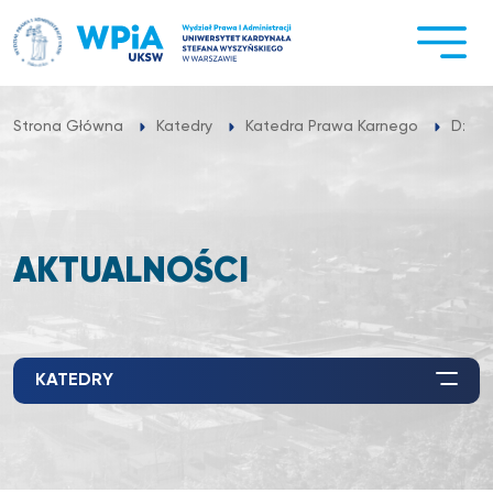
Przejdź
do
treści
Strona Główna
Katedry
Katedra Prawa Karnego
Dział
AKTUALNOŚCI
KATEDRY