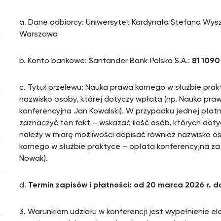
a. Dane odbiorcy: Uniwersytet Kardynała Stefana Wysz
Warszawa
b. Konto bankowe: Santander Bank Polska S.A.:
81 1090
c. Tytuł przelewu: Nauka prawa karnego w służbie prak
nazwisko osoby, której dotyczy wpłata (np. Nauka pra
O
konferencyjna Jan Kowalski). W przypadku jednej płatn
zaznaczyć ten fakt – wskazać ilość osób, których dot
należy w miarę możliwości dopisać również nazwiska o
karnego w służbie praktyce – opłata konferencyjna za
Nowak).
d.
Termin zapisów i płatności: od 20 marca 2026 r. d
3. Warunkiem udziału w konferencji jest wypełnienie 