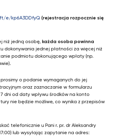
soft/e/kp6A3DDfyQ
(rejestracja rozpocznie się
j niż jedną osobę,
każda osoba powinna
tu dokonywania jednej płatności za więcej niż
anie podmiotu dokonującego wpłaty (np.
wie).
T, prosimy o podanie wymaganych do jej
tracyjnym oraz zaznaczanie w formularzu
i 7 dni od daty wpływu środków na konto
tury nie będzie możliwe, co wynika z przepisów
ć telefonicznie u Pani r. pr. dr Aleksandry
7:00) lub wysyłając zapytanie na adres: