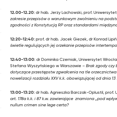
12.00-12.20
: dr hab. Jerzy Lachowski, prof. Uniwersyte
zakresie przepisów o warunkowym zwolnieniu na podstawi
zgodności z Konstytucją RP oraz standardami między
12:20-12:40
: prof. dr hab. Jacek Giezek, dr Konrad Lip
świetle regulujących jej orzekanie przepisów intertemp
12:40-13:00
: dr Dominika Czerniak, Uniwersytet Wrocła
Stefana Wyszyńskiego w Warszawie
– Brak zgody czy b
dotyczące przestępstw zgwałcenia na tle orzecznict
nowelizacji rozdziału XXV k.k. obowiązującej od dnia 13 
13:00-13:20
: dr hab. Agnieszka Barczak-Oplustil, prof
art. 178a k.k. i 87 k.w. zawierające znamiona „pod wpły
nullum crimen sine lege certa?