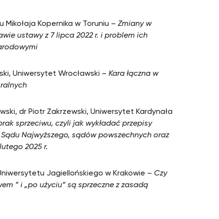
tu Mikołaja Kopernika w Toruniu –
Zmiany w
e ustawy z 7 lipca 2022 r. i problem ich
narodowymi
iński, Uniwersytet Wrocławski
–
Kara łączna w
oralnych
wski, dr Piotr Zakrzewski, Uniwersytet Kardynała
rak sprzeciwu, czyli jak wykładać przepisy
wa Sądu Najwyższego, sądów powszechnych oraz
lutego 2025 r.
. Uniwersytetu Jagiellońskiego w Krakowie –
Czy
wem ” i „po użyciu” są sprzeczne z zasadą