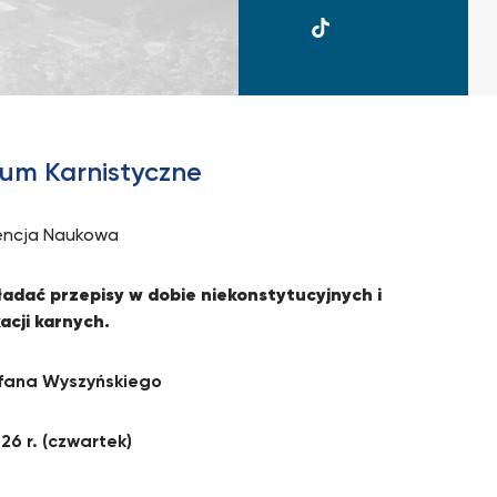
UKSW
TikTok
ium Karnistyczne
encja Naukowa
adać przepisy w dobie niekonstytucyjnych i
acji karnych.
efana Wyszyńskiego
26 r.
(czwartek)