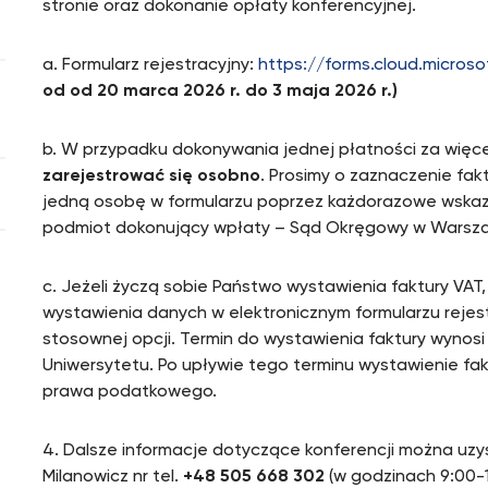
stronie oraz dokonanie opłaty konferencyjnej.
a. Formularz rejestracyjny:
https://forms.cloud.micro
od od 20 marca 2026 r. do 3 maja 2026 r.)
b. W przypadku dokonywania jednej płatności za więce
zarejestrować się osobno
. Prosimy o zaznaczenie fak
jedną osobę w formularzu poprzez każdorazowe wskaz
podmiot dokonujący wpłaty – Sąd Okręgowy w Warsza
c. Jeżeli życzą sobie Państwo wystawienia faktury VA
wystawienia danych w elektronicznym formularzu rejes
stosownej opcji. Termin do wystawienia faktury wynos
Uniwersytetu. Po upływie tego terminu wystawienie fak
prawa podatkowego.
4. Dalsze informacje dotyczące konferencji można uzyska
Milanowicz nr tel.
+48 505 668 302
(w godzinach 9:00-1