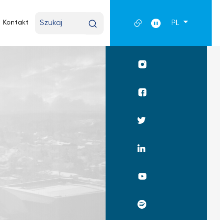
Wpisz
Kontakt
PL
wyszukiwaną
frazę
Profil
UKSW
Instagram
Profil
WPiA
UKSW
Profil
Facebook
UKSW
Twitter
Profil
UKSW
Linkedin
UKSW
YouTube
UKSW
Spotify