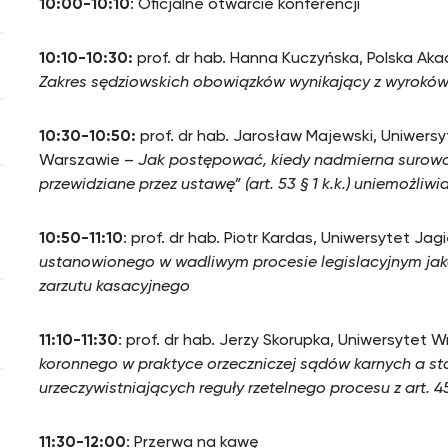
10:00-10:10
: Oficjalne otwarcie konferencji
10:10-10:30:
prof. dr hab. Hanna Kuczyńska, Polska Ak
Zakres sędziowskich obowiązków wynikający z wyrokó
10:30-10:50:
prof. dr hab. Jarosław Majewski, Uniwer
Warszawie
–
Jak postępować, kiedy nadmierna surowo
przewidziane przez ustawę” (art. 53 § 1 k.k.) uniemożliw
10:50-11:10
: prof. dr hab. Piotr Kardas, Uniwersytet Jag
ustanowionego w wadliwym procesie legislacyjnym ja
zarzutu kasacyjnego
11:10-11:30
: prof. dr hab. Jerzy Skorupka, Uniwersytet 
koronnego w praktyce orzeczniczej sądów karnych a s
urzeczywistniających reguły rzetelnego procesu z art. 45
11:30-12:00
: Przerwa na kawę