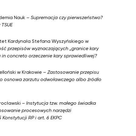
ademia Nauk
–
Supremacja czy pierwszeństwo?
w TSUE
sytet Kardynała Stefana Wyszyńskiego w
ść przepisów wyznaczających „granice kary
ia in concreto orzeczenie kary sprawiedliwej?
ielloński w Krakowie –
Zastosowanie przepisu
ko osnowa zarzutu odwoławczego albo źródło
Wrocławski
–
Instytucja tzw. małego świadka
tosowanie procesowych narzędzi
 Konstytucji RP i art. 6 EKPC