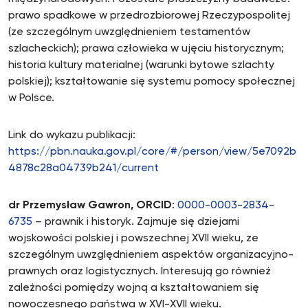
prawo spadkowe w przedrozbiorowej Rzeczypospolitej
(ze szczególnym uwzględnieniem testamentów
szlacheckich); prawa człowieka w ujęciu historycznym;
historia kultury materialnej (warunki bytowe szlachty
polskiej); kształtowanie się systemu pomocy społecznej
w Polsce.
Link do wykazu publikacji:
https://pbn.nauka.gov.pl/core/#/person/view/5e7092b
4878c28a04739b241/current
dr Przemysław Gawron, ORCID
:
0000-0003-2834-
6735
– prawnik i historyk. Zajmuje się dziejami
wojskowości polskiej i powszechnej XVII wieku, ze
szczególnym uwzględnieniem aspektów organizacyjno-
prawnych oraz logistycznych. Interesują go również
zależności pomiędzy wojną a kształtowaniem się
nowoczesnego państwa w XVI-XVII wieku.