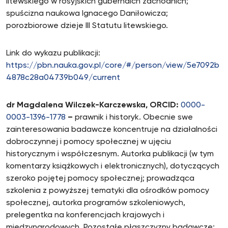
litewskiego w rosyjskich gubernaich zachodnich;
spuścizna naukowa Ignacego Daniłowicza;
porozbiorowe dzieje III Statutu litewskiego.
Link do wykazu publikacji:
https://pbn.nauka.gov.pl/core/#/person/view/5e7092b
4878c28a04739b049/current
dr Magdalena Wilczek-Karczewska, ORCID:
0000-
0003-1396-1778
–
prawnik i historyk. Obecnie swe
zainteresowania badawcze koncentruje na działalności
dobroczynnej i pomocy społecznej w ujęciu
historycznym i współczesnym. Autorka publikacji (w tym
komentarzy książkowych i elektronicznych), dotyczących
szeroko pojętej pomocy społecznej; prowadząca
szkolenia z powyższej tematyki dla ośrodków pomocy
społecznej, autorka programów szkoleniowych,
prelegentka na konferencjach krajowych i
międzynarodowych. Pozostałe płaszczyzny badawcze: