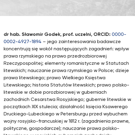
dr hab. Sławomir Godek, prof. uczelni, ORCID:
0000-
0002-4927-1894
– jego zainteresowania badawcze
koncentrują się wokół następujących zagadnień: wpływ
prawa rzymskiego na prawo przedrozbiorowej
Rzeczypospolitej; elementy romanistyczne w Statutach
litewskich; nauczanie prawa rzymskiego w Polsce; dzieje
prawa litewskiego; prawo Wielkiego Księstwa
Litewskiego; historia Statutów litewskich; prawo polsko-
litewskie w dobie porozbiorowej w guberniach
zachodnich Cesarstwa Rosyjskiego; gubernie litewskie w
początkach XIX stulecia; działalność księcia Ksawerego
Druckiego-Lubeckiego w Petersburgu przed wybuchem
wojny rosyjsko-francuskiej w 1812 r. (zagadnienia prawne,
polityczne, gospodarcze); nauczanie prawa polsko-